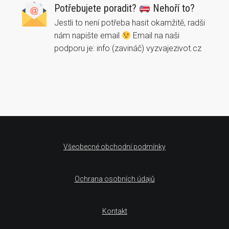
Potřebujete poradit?
Nehoří to?
Jestli to není potřeba hasit okamžitě, radši
nám napište email
Email na naši
podporu je: info (zavináč) vyzvajezivot.cz
Všeobecné obchodní podmínky
Ochrana osobních údajů
Kontakt