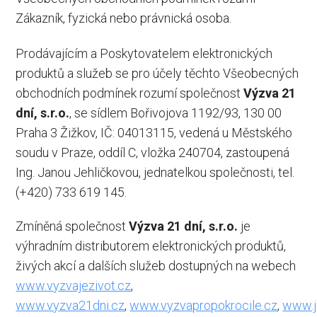
Zákazník, fyzická nebo právnická osoba.
Prodávajícím a Poskytovatelem elektronických
produktů a služeb se pro účely těchto Všeobecných
obchodních podmínek rozumí společnost
Výzva 21
dní, s.r.o.
, se sídlem Bořivojova 1192/93, 130 00
Praha 3 Žižkov, IČ: 04013115, vedená u Městského
soudu v Praze, oddíl C, vložka 240704, zastoupená
Ing. Janou Jehličkovou, jednatelkou společnosti, tel.
(+420) 733 619 145.
Zmíněná společnost
Výzva 21 dní, s.r.o.
je
výhradním distributorem elektronických produktů,
živých akcí a dalších služeb dostupných na webech
www.vyzvajezivot.cz
,
www.vyzva21dni.cz
,
www.vyzvapropokrocile.cz
,
www.j