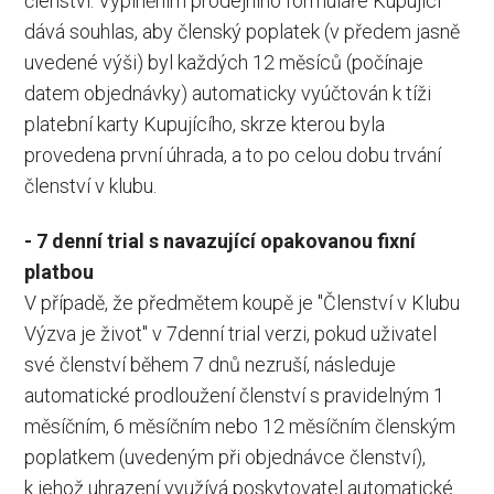
členství. Vyplněním prodejního formuláře Kupující
dává souhlas, aby členský poplatek (v předem jasně
uvedené výši) byl každých 12 měsíců (počínaje
datem objednávky) automaticky vyúčtován k tíži
platební karty Kupujícího, skrze kterou byla
provedena první úhrada, a to po celou dobu trvání
členství v klubu.
- 7 denní trial s navazující opakovanou fixní
platbou
V případě, že předmětem koupě je "Členství v Klubu
Výzva je život" v 7denní trial verzi, pokud uživatel
své členství během 7 dnů nezruší, následuje
automatické prodloužení členství s pravidelným 1
měsíčním, 6 měsíčním nebo 12 měsíčním členským
poplatkem (uvedeným při objednávce členství),
k jehož uhrazení využívá poskytovatel automatické