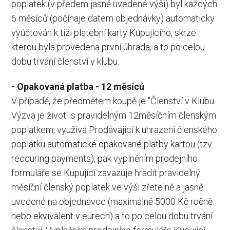
poplatek (v předem jasně uvedené výši) byl každých
6 měsíců (počínaje datem objednávky) automaticky
vyúčtován k tíži platební karty Kupujícího, skrze
kterou byla provedena první úhrada, a to po celou
dobu trvání členství v klubu.
- Opakovaná platba - 12 měsíců
V případě, že předmětem koupě je "Členství v Klubu
Výzva je život" s pravidelným 12měsíčním členským
poplatkem, využívá Prodávající k uhrazení členského
poplatku automatické opakované platby kartou (tzv.
reccuring payments), pak vyplněním prodejního
formuláře se Kupující zavazuje hradit pravidelný
měsíční členský poplatek ve výši zřetelně a jasně
uvedené na objednávce (maximálně 5000 Kč ročně
nebo ekvivalent v eurech) a to po celou dobu trvání