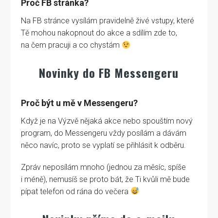
Proč FB stránka?
Na FB stránce vysílám pravidelně živé vstupy, které
Tě mohou nakopnout do akce a sdílím zde to,
na čem pracuji a co chystám
Novinky do FB Messengeru
Proč být u mě v Messengeru?
Když je na Výzvě nějaká akce nebo spouštím nový
program, do Messengeru vždy posílám a dávám
něco navíc, proto se vyplatí se přihlásit k odběru.
Zpráv neposílám mnoho (jednou za měsíc, spíše
i méně), nemusíš se proto bát, že Ti kvůli mě bude
pípat telefon od rána do večera