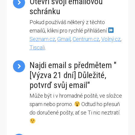
Otevři svoji emailovou
schránku
Pokud používáš některý z těchto
emailů, klikni pro rychlé přihlášení
Seznam.cz
,
Gmail
,
Centrum.cz
,
Volný.cz
,
Tiscali
.
Najdi email s předmětem "
[Výzva 21 dní] Důležité,
potvrď svůj email"
Může být i v hromadné poště, ve složce
spam nebo promo.
Odtud ho přesuň
do doručené pošty, ať se Ti nic neztratí.