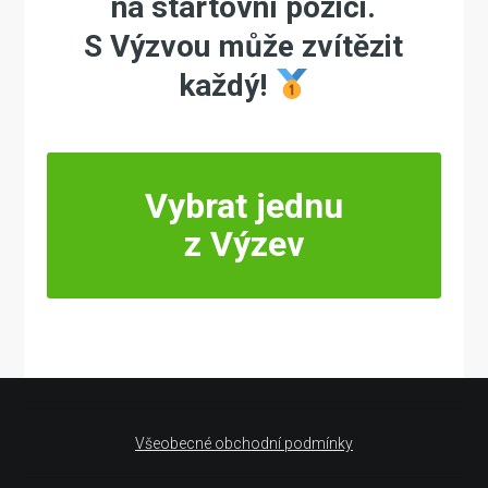
na startovní pozici.
S Výzvou může zvítězit
každý!
Vybrat jednu
z Výzev
Všeobecné obchodní podmínky