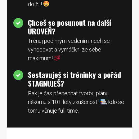
do žil!
Chceš se posunout na další
ÚROVEŇ?
Trénuj pod mým vedením, nech se
vyhecovat a vymáčkni ze sebe
maximum!
Sestavuješ si tréninky a pořád
STAGNUJEŠ?
Pak je čas přenechat tvorbu plánu
někomu s 10+ lety zkušeností
, kdo se
tomu věnuje full-time.