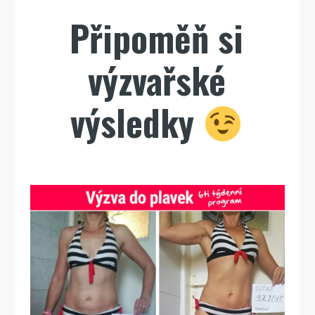
Připoměň si
výzvařské
výsledky