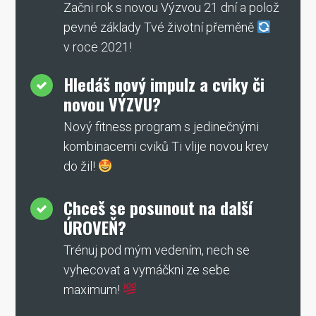
Začni rok s novou Výzvou 21 dní a polož
pevné základy Tvé životní přeměně
v roce 2021!
Hledáš nový impulz a cviky či
novou VÝZVU?
Nový fitness program s jedinečnými
kombinacemi cviků Ti vlije novou krev
do žil!
Chceš se posunout na další
ÚROVEŇ?
Trénuj pod mým vedením, nech se
vyhecovat a vymáčkni ze sebe
maximum!