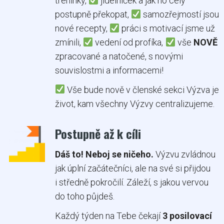
tréninky,
jídelníček a jak ho celý
postupně překopat,
samozřejmostí jsou
nové recepty,
práci s motivací jsme už
zmínili,
vedení od profíka,
vše
NOVĚ
zpracované a natočené, s novými
souvislostmi a informacemi!
Vše bude nově v členské sekci Výzva je
život, kam všechny Výzvy centralizujeme.
Postupně až k cíli
Dáš to! Neboj se ničeho.
Výzvu zvládnou
jak úplní začátečníci, ale na své si přijdou
i středně pokročilí. Záleží, s jakou vervou
do toho půjdeš.
Každý týden na Tebe čekají
3 posilovací