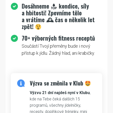
Dosáhneme
kondice, síly
a hbitosti! Zpevníme tělo
a vrátíme 🕰 čas o několik let
zpět!
70+ výborných fitness receptů
Součástí Tvojí přeměny bude i nový
přístup k jídlu. Žádný hlad, ani krabičky.
Výzva se změnila v Klub
Výzvu 21 dní najdeš nyní v Klubu
,
kde na Tebe čeká dalších 15
programů, všechny jídelníčky,
recepty, doplňkové tréninky, mini