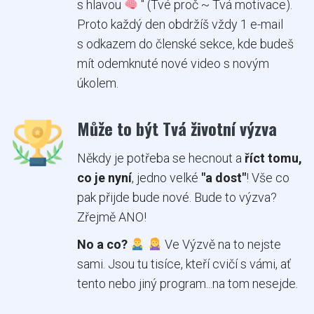
s hlavou
" (Tvé proč ~ Tvá motivace).
Proto každý den obdržíš vždy 1 e-mail
s odkazem do členské sekce, kde budeš
mít odemknuté nové video s novým
úkolem.
Může to být Tvá životní výzva
Někdy je potřeba se hecnout a
říct tomu,
co je nyní
, jedno velké
"a dost"
! Vše co
pak přijde bude nové. Bude to výzva?
Zřejmě ANO!
No a co?
Ve Výzvě na to nejste
sami. Jsou tu tisíce, kteří cvičí s vámi, ať
tento nebo jiný program...na tom nesejde.