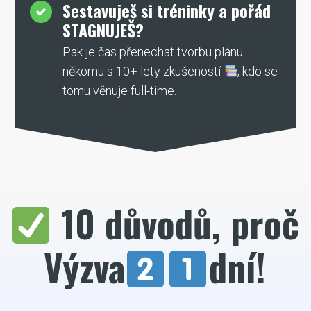
Sestavuješ si tréninky a pořád
STAGNUJEŠ?
Pak je čas přenechat tvorbu plánu
někomu s 10+ lety zkušeností
, kdo se
tomu věnuje full-time.
10 důvodů, proč
Výzva
dní!