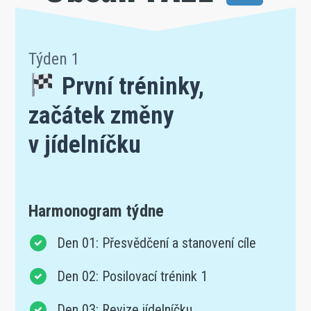
Týden 1
První tréninky,
začátek změny
v jídelníčku
Harmonogram týdne
Den 01: Přesvědčení a stanovení cíle
Den 02: Posilovací trénink 1
Den 03: Revize jídelníčku