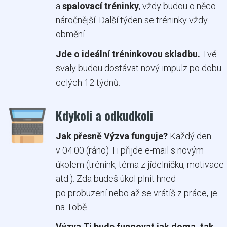
a
spalovací tréninky
, vždy budou o něco
náročnější. Další týden se tréninky vždy
obmění.
Jde o ideální tréninkovou skladbu.
Tvé
svaly budou dostávat nový impulz po dobu
celých 12 týdnů.
Kdykoli a odkudkoli
Jak přesně Výzva funguje?
Každý den
v 04:00 (ráno) Ti přijde e-mail s novým
úkolem (trénink, téma z jídelníčku, motivace
atd.). Zda budeš úkol plnit hned
po probuzení nebo až se vrátíš z práce, je
na Tobě.
Výzva Ti bude fungovat jak doma, tak