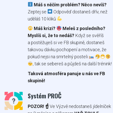
Máš s něčím problém? Něco nevíš?
Zeptej se
Odpověď dostaneš dřív, než
uděláš 10 kliků
Máš krizi?
Meleš z posledního?
Myslíš si, že to nedáš?
Když se svěříš
a postěžuješ si ve FB skupině, dostaneš
takovou dávku pochopení a motivace, že
pokud nejsi na smrtelný posteli
, tak se sebereš a půjdeš na další trénink!
Taková atmosféra panuje u nás ve FB
skupině!
Systém PROČ
POZOR! ☝️
Ve Výzvě nedostaneš jídelníček