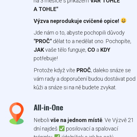
na 3 měsíce s příkazem
VAŘ TOHLE
A TOHLE"
Výzva neprodukuje cvičené opice!
Jde nám o to, abyste pochopili důvody
"PROČ"
dělat to a nedělat ono. Pochopíte,
JAK
vaše tělo funguje,
CO
a
KDY
potřebuje!
Protože když víte
PROČ
, daleko snáze se
vám rady a doporučení budou dostávat pod
kůži a snáze si na ně budete zvykat.
All-in-One
Neboli
vše na jednom místě
. Ve Výzvě 21
dní najdeš
posilovací a spalovací