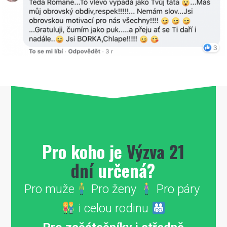
Pro koho je
Výzva 21
dní
určená?
Pro muže
Pro ženy
Pro páry
i celou rodinu