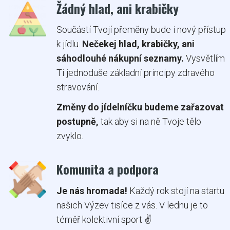
Žádný hlad, ani krabičky
Součástí Tvojí přeměny bude i nový přístup
k jídlu.
Nečekej hlad, krabičky, ani
sáhodlouhé nákupní seznamy.
Vysvětlím
Ti jednoduše základní principy zdravého
stravování.
Změny do jídelníčku budeme zařazovat
postupně,
tak aby si na ně Tvoje tělo
zvyklo.
Komunita a podpora
Je nás hromada!
Každý rok stojí na startu
našich Výzev tisíce z vás. V lednu je to
téměř kolektivní sport ✌️