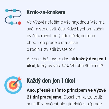
Krok-za-krokem
Ve Výzvě neřešíme vše najednou. Vše má
své místo a svůj čas. Když bychom začali
cvičit a měnit celý jídelníček, do toho
chodili do práce a starali se
o rodinu...zvládli byste to?
Ale co když...byste dostali
každý den jen 1
úkol
, který by vás
"stál"
zhruba 30 minut?
Každý den jen 1 úkol
Ano, přesně s tímto principem ve Výzvě
21 dní pracujeme.
Obsahem kurzu totiž
není JEN cvičení, ale i jídelníček a "práce