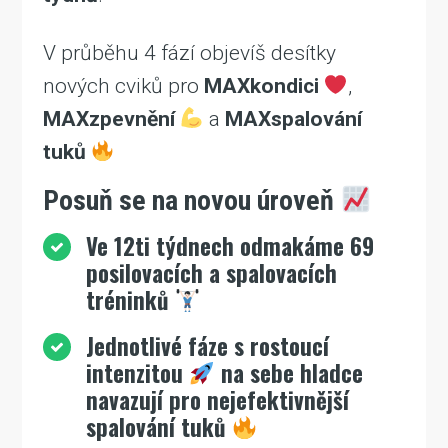
V průběhu 4 fází objevíš desítky
nových cviků pro
MAXkondici
,
MAXzpevnění
a
MAXspalování
tuků
Posuň se na novou úroveň
Ve 12ti týdnech odmakáme 69
posilovacích a spalovacích
tréninků
Jednotlivé fáze s rostoucí
intenzitou
na sebe hladce
navazují pro nejefektivnější
spalování tuků