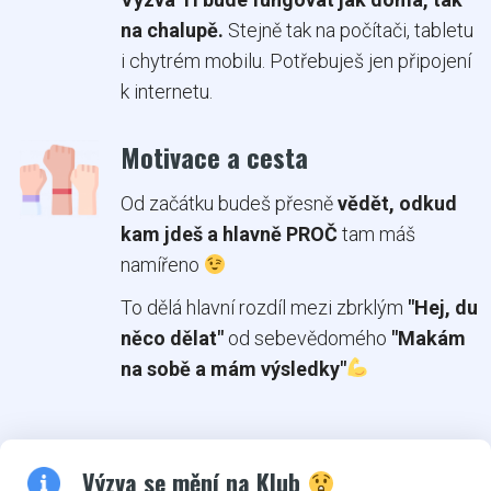
na chalupě.
Stejně tak na počítači, tabletu
i chytrém mobilu. Potřebuješ jen připojení
k internetu.
Motivace a cesta
Od začátku budeš přesně
vědět, odkud
kam jdeš a hlavně PROČ
tam máš
namířeno
To dělá hlavní rozdíl mezi zbrklým
"Hej, du
něco dělat"
od sebevědomého
"Makám
na sobě a mám výsledky"
Výzva se mění na Klub