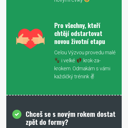
Pro všechny, kteří
chtějí odstartovat
novou životní etapu
Celou Výzvou provedu malé
i velké
krok-za-
krokem. Odmakám s vámi
každičký trénink ✌
Chceš se s novým rokem dostat
zpět do formy?