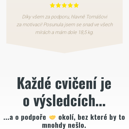
Díky všem za podporu, hlavně Tomášovi
za motivaci! Posunula jsem se snad ve všech
mírách a mám dole 18,5 kg.
Každé cvičení je
o výsledcích...
...a o podpoře
okolí, bez které by to
mnohdy nešlo.