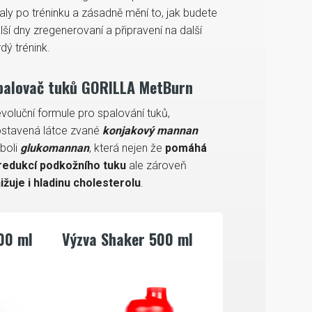
aly po tréninku a zásadně mění to, jak budete
lší dny zregenerovaní a připravení na další
rdý trénink.
palovač tuků GORILLA MetBurn
voluční formule pro spalování tuků,
stavená látce zvané
konjakový mannan
boli
glukomannan
, která nejen že
pomáhá
redukcí podkožního tuku
ale zároveň
ižuje i hladinu cholesterolu
.
00 ml
Výzva Shaker 500 ml