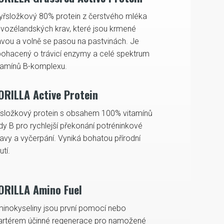
yřsložkový 80% protein z čerstvého mléka
vozélandských krav, které jsou krmené
ávou a volně se pasou na pastvinách. Je
ohacený o trávicí enzymy a celé spektrum
tamínů B-komplexu.
ORILLA Active Protein
ísložkový protein s obsahem 100% vitamínů
dy B pro rychlejší překonání potréninkové
avy a vyčerpání. Vyniká bohatou přírodní
utí.
ORILLA Amino Fuel
inokyseliny jsou první pomocí nebo
artérem účinné regenerace pro namožené