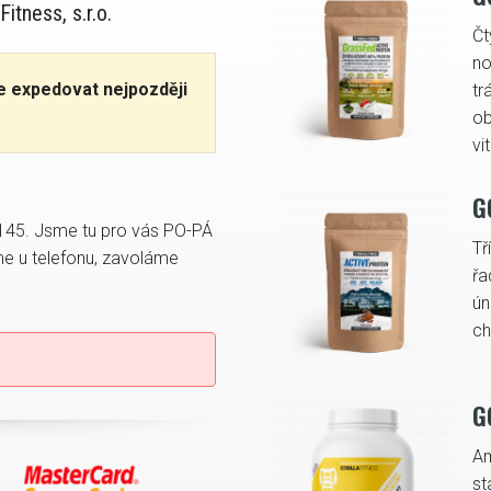
itness, s.r.o.
Čt
no
e expedovat nejpozději
tr
ob
vi
G
145. Jsme tu pro vás PO-PÁ
Tř
e u telefonu, zavoláme
řa
ún
ch
G
Am
st