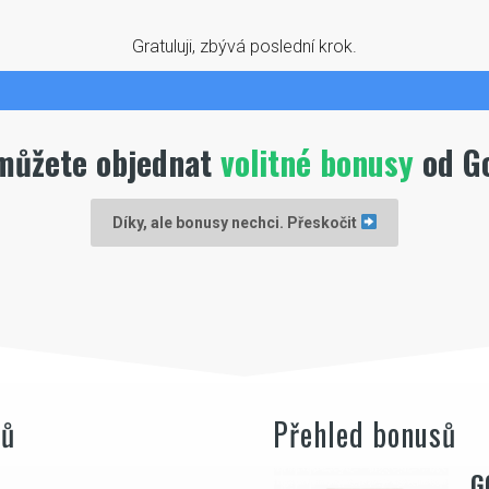
Gratuluji, zbývá poslední krok.
 můžete objednat
volitné bonusy
od Go
Díky, ale bonusy nechci. Přeskočit
sů
Přehled bonusů
G