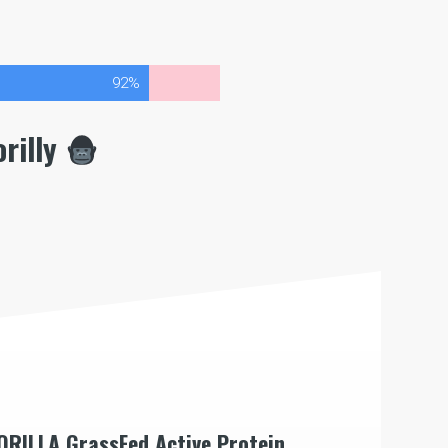
92%
rilly
ORILLA GrassFed Active Protein