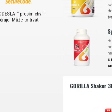
sv
da
"ODESLAT" prosím chvíli
tv
ěruje. Může to trvat
S
Re
po
ne
s 
sn
GORILLA Shaker 3