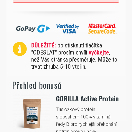
DŮLEŽITÉ:
po stisknutí tlačítka
"ODESLAT" prosím chvíli
vyčkejte
,
než Vás stránka přesměruje. Může to
trvat zhruba 5-10 vteřin.
Přehled bonusů
GORILLA Active Protein
Třísložkový protein
s obsahem 100% vitamínů
řady B pro rychlejší překonání
potréninkové únavy