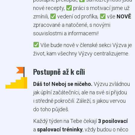
nové recepty,
práci s motivací jsme už
zmínili,
vedení od profíka,
vše
NOVĚ
zpracované a natočené, s novými
souvislostmi a informacemi!
Vše bude nově v členské sekci Výzva je
život, kam všechny Výzvy centralizujeme.
Postupně až k cíli
Dáš to! Neboj se ničeho.
Výzvu zvládnou
jak úplní začátečníci, ale na své si přijdou
i středně pokročilí. Záleží, s jakou vervou
do toho půjdeš.
Každý týden na Tebe čekají
3 posilovací
a
spalovací tréninky
, vždy budou o něco