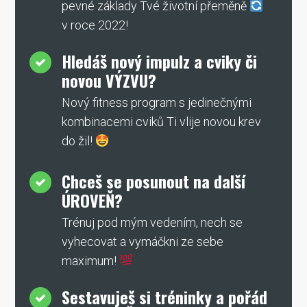
pevné základy Tvé životní přeměně
v roce 2022!
Hledáš nový impulz a cviky či
novou VÝZVU?
Nový fitness program s jedinečnými
kombinacemi cviků Ti vlije novou krev
do žil!
Chceš se posunout na další
ÚROVEŇ?
Trénuj pod mým vedením, nech se
vyhecovat a vymáčkni ze sebe
maximum!
Sestavuješ si tréninky a pořád