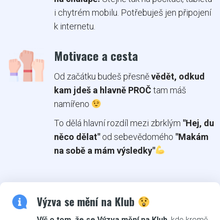
i chytrém mobilu. Potřebuješ jen připojení
k internetu.
Motivace a cesta
Od začátku budeš přesně
vědět, odkud
kam jdeš a hlavně PROČ
tam máš
namířeno
To dělá hlavní rozdíl mezi zbrklým
"Hej, du
něco dělat"
od sebevědomého
"Makám
na sobě a mám výsledky"
Výzva se mění na Klub
Víš o tom, že se Výzva mění na Klub
, kde kromě