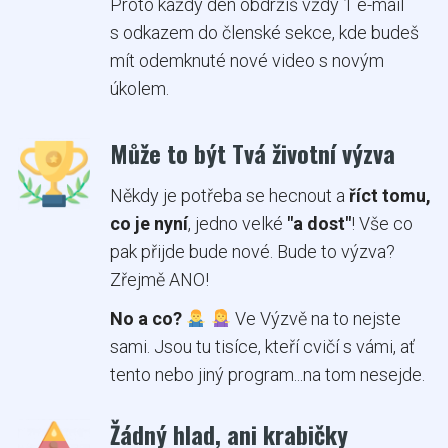
Proto každý den obdržíš vždy 1 e-mail
s odkazem do členské sekce, kde budeš
mít odemknuté nové video s novým
úkolem.
Může to být Tvá životní výzva
Někdy je potřeba se hecnout a
říct tomu,
co je nyní
, jedno velké
"a dost"
! Vše co
pak přijde bude nové. Bude to výzva?
Zřejmě ANO!
No a co?
Ve Výzvě na to nejste
sami. Jsou tu tisíce, kteří cvičí s vámi, ať
tento nebo jiný program...na tom nesejde.
Žádný hlad, ani krabičky