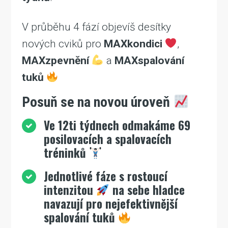
V průběhu 4 fází objevíš desítky
nových cviků pro
MAXkondici
,
MAXzpevnění
a
MAXspalování
tuků
Posuň se na novou úroveň
Ve 12ti týdnech odmakáme 69
posilovacích a spalovacích
tréninků
Jednotlivé fáze s rostoucí
intenzitou
na sebe hladce
navazují pro nejefektivnější
spalování tuků