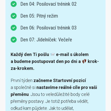
Den 04: Posilovací trénink 02
Den 05: Pitný režim
Den 06: Posilovací trénink 03
Den 07: Jídelníček: Večeře
Každý den Ti pošlu
e-mail s úkolem
a budeme postupovat den po dni a
krok-
za-krokem.
První týden
začneme Startovní pozicí
a společně si
nastavíme reálné cíle pro vaši
přeměnu
. Jsou to veledůležité body celé
přeměny postavy. Je totiž potřeba vědět,
odkud kam půjdete. Jak to udělat,