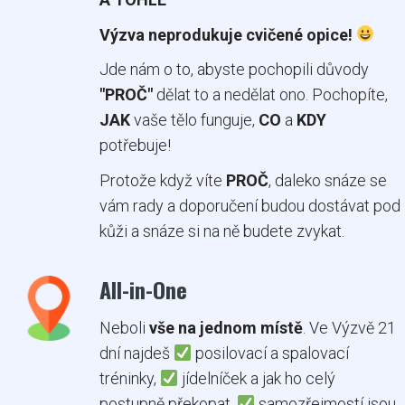
Výzva neprodukuje cvičené opice!
Jde nám o to, abyste pochopili důvody
"PROČ"
dělat to a nedělat ono. Pochopíte,
JAK
vaše tělo funguje,
CO
a
KDY
potřebuje!
Protože když víte
PROČ
, daleko snáze se
vám rady a doporučení budou dostávat pod
kůži a snáze si na ně budete zvykat.
All-in-One
Neboli
vše na jednom místě
. Ve Výzvě 21
dní najdeš
posilovací a spalovací
tréninky,
jídelníček a jak ho celý
postupně překopat,
samozřejmostí jsou