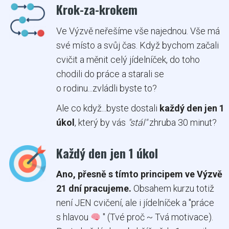
Krok-za-krokem
Ve Výzvě neřešíme vše najednou. Vše má
své místo a svůj čas. Když bychom začali
cvičit a měnit celý jídelníček, do toho
chodili do práce a starali se
o rodinu...zvládli byste to?
Ale co když...byste dostali
každý den jen 1
úkol
, který by vás
"stál"
zhruba 30 minut?
Každý den jen 1 úkol
Ano, přesně s tímto principem ve Výzvě
21 dní pracujeme.
Obsahem kurzu totiž
není JEN cvičení, ale i jídelníček a "práce
s hlavou
" (Tvé proč ~ Tvá motivace).