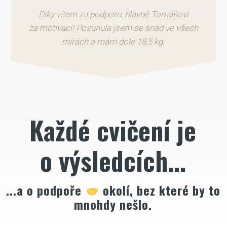
Díky všem za podporu, hlavně Tomášovi
za motivaci! Posunula jsem se snad ve všech
mírách a mám dole 18,5 kg.
Každé cvičení je
o výsledcích...
...a o podpoře
okolí, bez které by to
mnohdy nešlo.