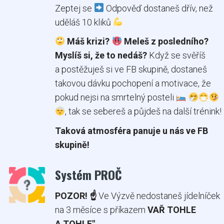
Zeptej se
Odpověď dostaneš dřív, než
uděláš 10 kliků
Máš krizi?
Meleš z posledního?
Myslíš si, že to nedáš?
Když se svěříš
a postěžuješ si ve FB skupině, dostaneš
takovou dávku pochopení a motivace, že
pokud nejsi na smrtelný posteli
, tak se sebereš a půjdeš na další trénink!
Taková atmosféra panuje u nás ve FB
skupině!
Systém PROČ
POZOR! ☝️
Ve Výzvě nedostaneš jídelníček
na 3 měsíce s příkazem
VAŘ TOHLE
A TOHLE"