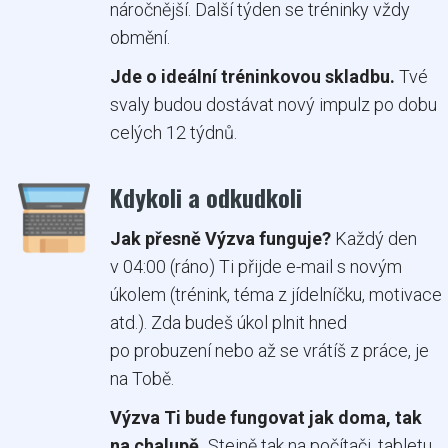
náročnější. Další týden se tréninky vždy
obmění.
Jde o ideální tréninkovou skladbu.
Tvé
svaly budou dostávat nový impulz po dobu
celých 12 týdnů.
Kdykoli a odkudkoli
Jak přesně Výzva funguje?
Každý den
v 04:00 (ráno) Ti přijde e-mail s novým
úkolem (trénink, téma z jídelníčku, motivace
atd.). Zda budeš úkol plnit hned
po probuzení nebo až se vrátíš z práce, je
na Tobě.
Výzva Ti bude fungovat jak doma, tak
na chalupě.
Stejně tak na počítači, tabletu