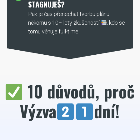
STAGNUJEŠ?
Pak je čas přenechat tvorbu plánu
někomu s 10+ lety zkušeností
, kdo se
tomu věnuje full-time.
10 důvodů, proč
Výzva
dní!