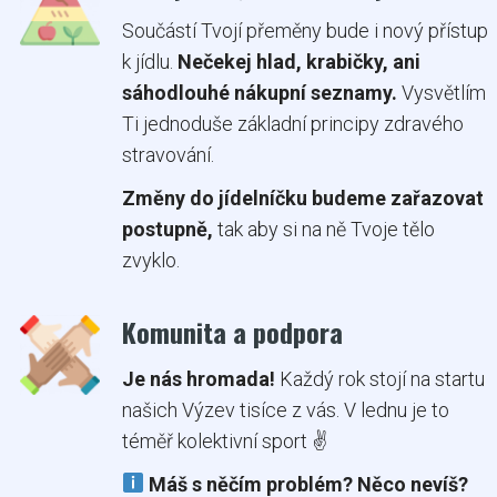
Součástí Tvojí přeměny bude i nový přístup
k jídlu.
Nečekej hlad, krabičky, ani
sáhodlouhé nákupní seznamy.
Vysvětlím
Ti jednoduše základní principy zdravého
stravování.
Změny do jídelníčku budeme zařazovat
postupně,
tak aby si na ně Tvoje tělo
zvyklo.
Komunita a podpora
Je nás hromada!
Každý rok stojí na startu
našich Výzev tisíce z vás. V lednu je to
téměř kolektivní sport ✌️
Máš s něčím problém? Něco nevíš?