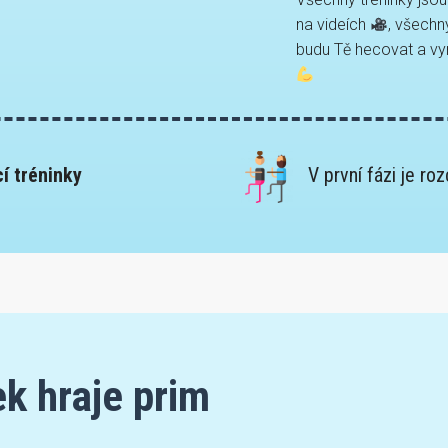
na videích
, všechn
budu Tě hecovat a v
í tréninky
V první fázi je ro
ek hraje prim