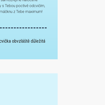
y s Tebou poctivě odcvičím,
ymáčknu z Tebe maximum!
zcvička obvzláště důležitá