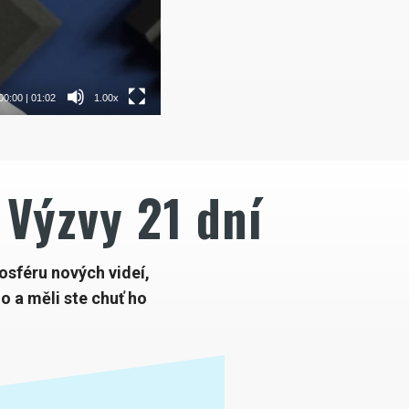
00:00
|
01:02
1.00x
 Výzvy 21 dní
osféru nových videí,
o a měli ste chuť ho