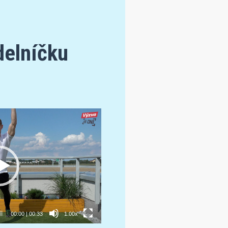
delníčku
00:00
|
00:33
1.00x