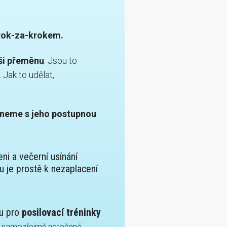
ok-za-krokem.
aši přeměnu
. Jsou to
Jak to udělat,
neme s jeho postupnou
ni a večerní usínání
u je prostě k nezaplacení
nu pro
posilovací tréninky
ou samozřejmě natočené