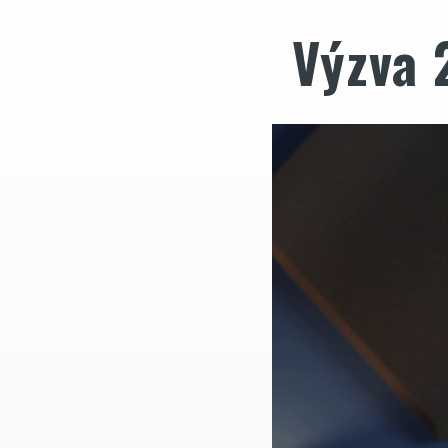
Výzva 
Video
přehrávač