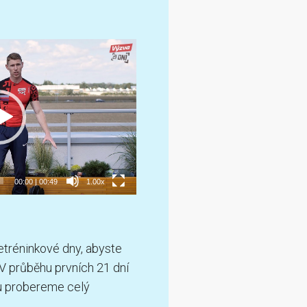
00:00
|
00:49
1.00x
etréninkové dny, abyste
 V průběhu prvních 21 dní
u probereme celý