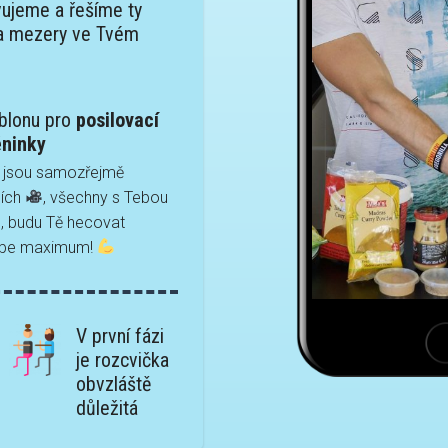
ujeme a řešíme ty
 a mezery ve Tvém
blonu pro
posilovací
éninky
y jsou samozřejmě
eích
, všechny s Tebou
, budu Tě hecovat
ebe maximum!
V první fázi
je rozcvička
obvzláště
důležitá