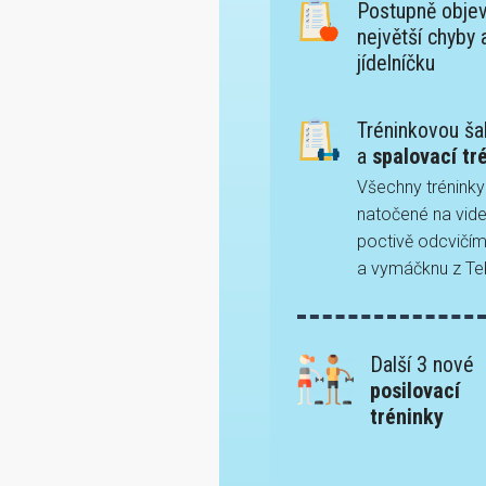
Postupně objev
největší chyby
jídelníčku
Tréninkovou ša
a
spalovací tr
Všechny trénink
natočené na vid
poctivě odcvičím
a vymáčknu z T
Další 3 nové
posilovací
tréninky