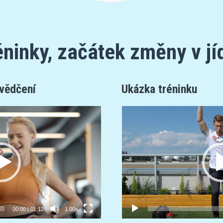
éninky, začátek změny v jí
vědčení
Ukázka tréninku
Video
přehrávač
00:00
|
01:12
1.00x