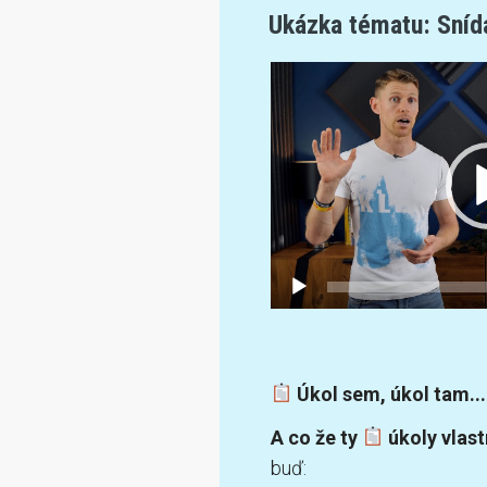
Ukázka tématu: Sníd
Video
přehrávač
Úkol sem, úkol tam...
A co že ty
úkoly vlast
buď: