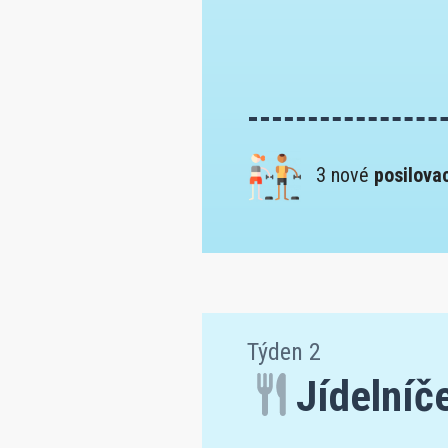
3 nové
posilovac
Týden 2
Jídelníč