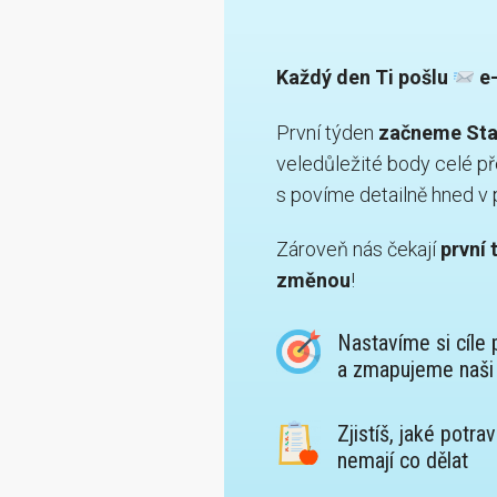
Každý den Ti pošlu
e-
První týden
začneme Star
veledůležité body celé př
s povíme detailně hned v 
Zároveň nás čekají
první 
změnou
!
Nastavíme si cíle 
a zmapujeme naši 
Zjistíš, jaké potra
nemají co dělat