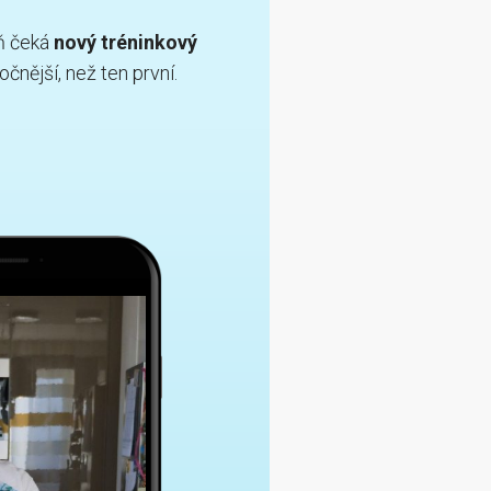
ň čeká
nový tréninkový
očnější, než ten první.