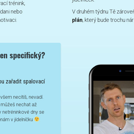
cí trénink,
ídani nebo
V druhém týdnu Tě zárove
otivaci.
plán
, který bude trochu nár
en specifický?
u zařadit spalovací
všem necítíš, nevadí.
y můžeš nechat až
 v netréninkové dny se
nám v jídelníčku