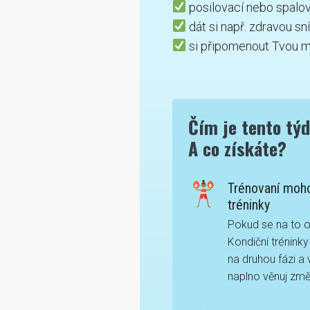
posilovací nebo spalova
dát si např. zdravou sn
si připomenout Tvou m
Čím je tento týd
A co získáte?
Trénovaní moho
tréninky
Pokud se na to o
Kondiční trénink
na druhou fázi a
naplno věnuj změ