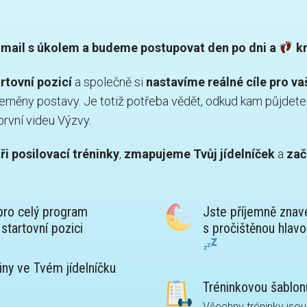
mail s úkolem a budeme postupovat den po dni a
kr
tovní pozicí
a společně si
nastavíme reálné cíle pro v
eměny postavy. Je totiž potřeba vědět, odkud kam půjdete. 
první videu Výzvy.
tři posilovací tréninky
,
zmapujeme Tvůj jídelníček
a
zač
pro celý program
Jste příjemně znave
startovní pozici
s pročištěnou hlavo
viny ve Tvém jídelníčku
Tréninkovou šablo
Všechny tréninky js