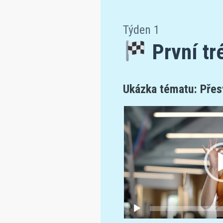
Týden 1
První tr
Ukázka tématu: Přes
Video
přehrávač