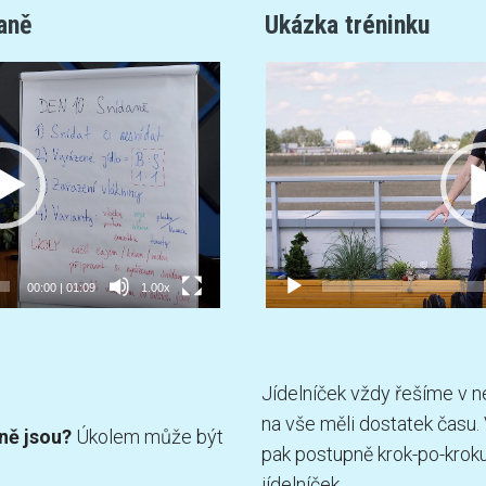
aně
Ukázka tréninku
Video
přehrávač
00:00
|
01:09
1.00x
Jídelníček vždy řešíme v n
na vše měli dostatek času.
ně jsou?
Úkolem může být
pak postupně krok-po-krok
jídelníček.