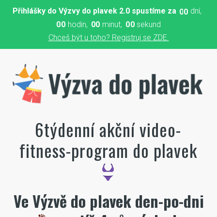
Přihlášky do Výzvy do plavek 2.0 spustíme za
dní
0
0
0
0
hodin
0
0
minut
0
0
sekund
Chceš být u toho? Registruj se ZDE.
6týdenní akční video-
fitness-program do plavek
Ve Výzvě do plavek den-po-dni