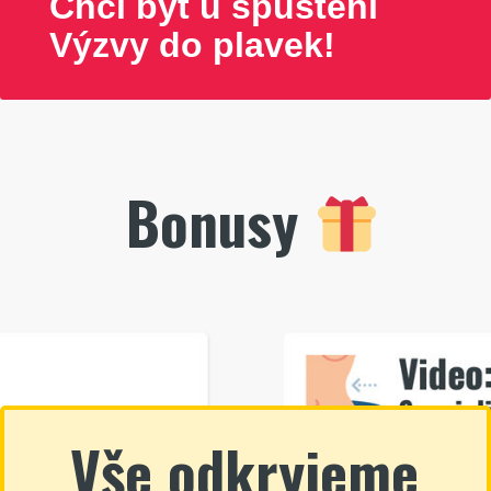
Chci být u spuštění
Výzvy do plavek!
Bonusy
Vše odkryjeme