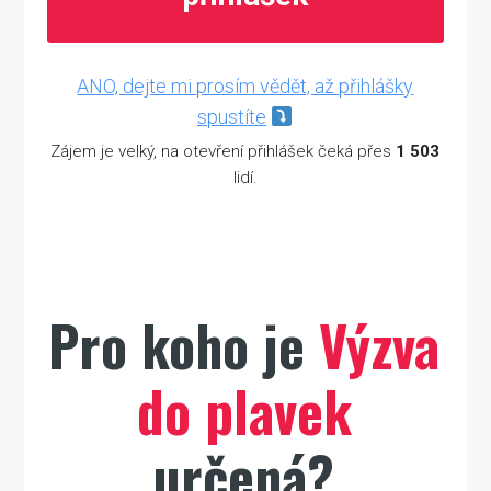
ANO, dejte mi prosím vědět, až přihlášky
spustíte
Zájem je velký, na otevření přihlášek čeká přes
1 503
lidí.
Pro koho je
Výzva
do plavek
určená?