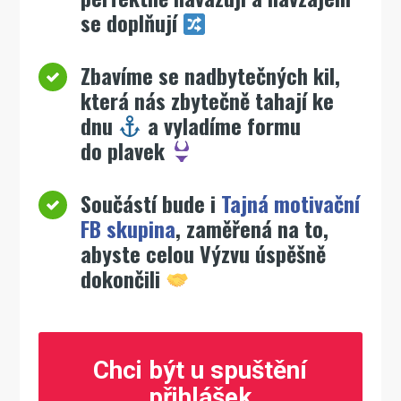
se doplňují
Zbavíme se nadbytečných kil,
která nás zbytečně tahají ke
dnu
a vyladíme formu
do plavek
Součástí bude i
Tajná motivační
FB skupina
, zaměřená na to,
abyste celou Výzvu úspěšně
dokončili
Chci být u spuštění
přihlášek