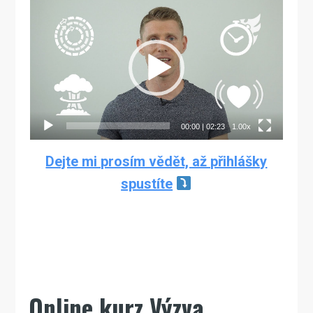
Video
přehrávač
00:00
|
02:23
1.00x
Dejte mi prosím vědět, až přihlášky
spustíte
Online kurz Výzva