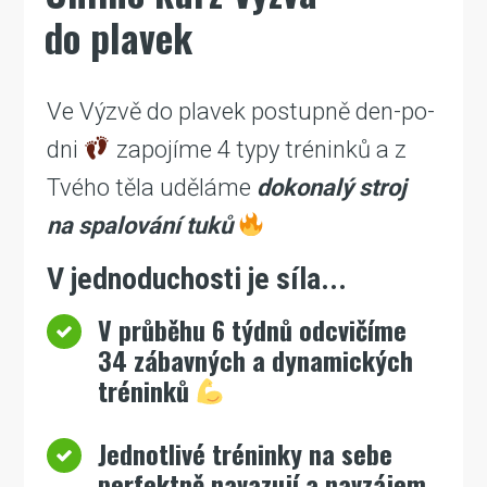
do plavek
Ve Výzvě do plavek postupně den-po-
dni
zapojíme 4 typy tréninků a z
Tvého těla uděláme
dokonalý stroj
na spalování tuků
V jednoduchosti je síla...
V průběhu 6 týdnů odcvičíme
34 zábavných a dynamických
tréninků
Jednotlivé tréninky na sebe
perfektně navazují a navzájem