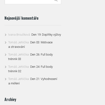
Nejnovější komentáře
Ivana Broulíková
:
Den 19: Doplňky výživy
Tomáš Jehlička
:
Den 03: Motivace
a stravování
Tomáš Jehlička
:
Den 26: Full body
trénink 03
Tomáš Jehlička
:
Den 24: Full body
trénink 02
Tomáš Jehlička
:
Den 21: Vyhodnocení
a měření
Archivy