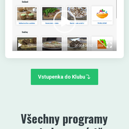
přehrávač
00:00
|
06:52
1.00x
Vstupenka do Klubu
Všechny programy