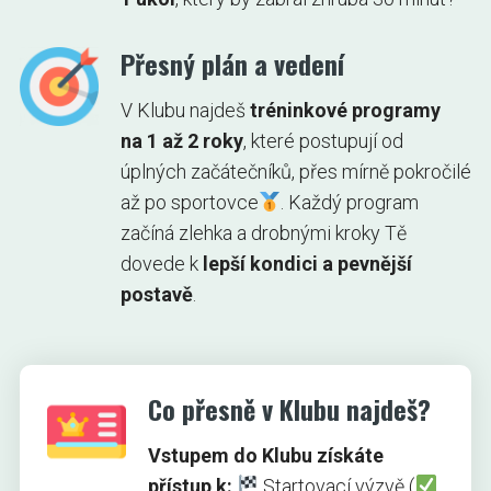
Přesný plán a vedení
V Klubu najdeš
tréninkové programy
na 1 až 2 roky
, které postupují od
úplných začátečníků, přes mírně pokročilé
až po sportovce
. Každý program
začíná zlehka a drobnými kroky Tě
dovede k
lepší kondici a pevnější
postavě
.
Co přesně v Klubu najdeš?
Vstupem do Klubu získáte
přístup k:
Startovací výzvě (