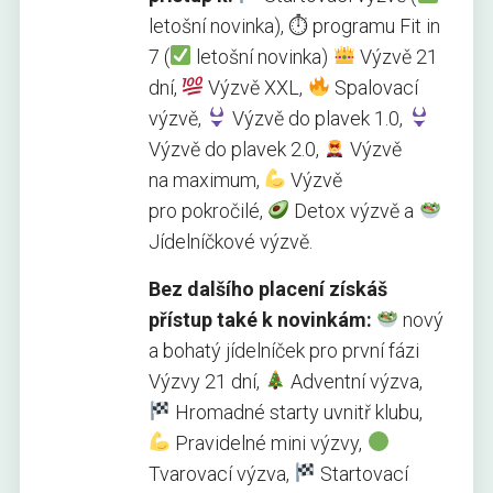
letošní novinka), ⏱ programu Fit in
7 (
letošní novinka)
Výzvě 21
dní,
Výzvě XXL,
Spalovací
výzvě,
Výzvě do plavek 1.0,
Výzvě do plavek 2.0,
Výzvě
na maximum,
Výzvě
pro pokročilé,
Detox výzvě a
Jídelníčkové výzvě.
Bez dalšího placení získáš
přístup také k novinkám:
nový
a bohatý jídelníček pro první fázi
Výzvy 21 dní,
Adventní výzva,
Hromadné starty uvnitř klubu,
Pravidelné mini výzvy,
Tvarovací výzva,
Startovací