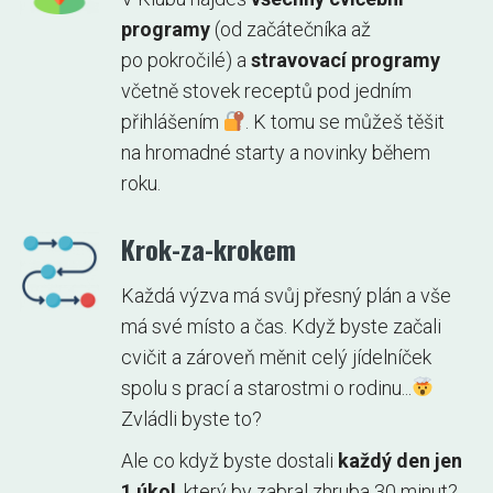
programy
(od začátečníka až
po pokročilé) a
stravovací programy
včetně stovek receptů pod jedním
přihlášením
. K tomu se můžeš těšit
na hromadné starty a novinky během
roku.
Krok-za-krokem
Každá výzva má svůj přesný plán a vše
má své místo a čas. Když byste začali
cvičit a zároveň měnit celý jídelníček
spolu s prací a starostmi o rodinu...
Zvládli byste to?
Ale co když byste dostali
každý den jen
1 úkol
, který by zabral zhruba 30 minut?