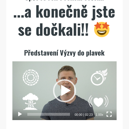
...a konečně jste
se dočkali!!
Představení Výzvy do plavek
Video
přehrávač
00:00
|
02:23
1.00x