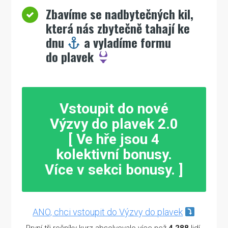
Zbavíme se nadbytečných kil,
která nás zbytečně tahají ke
dnu
a vyladíme formu
do plavek
Vstoupit do nové
Výzvy do plavek 2.0
[ Ve hře jsou 4
kolektivní bonusy.
Více v sekci bonusy.
]
ANO, chci vstoupit do Výzvy do plavek
První tři ročníky kurz absolvovalo více než
4 288
lidí.