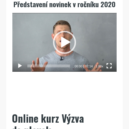
Představení novinek v ročníku 2020
Video
přehrávač
00:00
|
02:14
1.00x
Online kurz Výzva