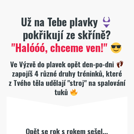
Už na Tebe plavky
pokřikují ze skříně?
"Halóóó, chceme ven!"
Ve Výzvě do plavek opět den-po-dni
zapojíš 4 různé druhy tréninků, které
z Tvého těla udělají "stroj" na spalování
tuků
Opět se rok s rokem sešel...