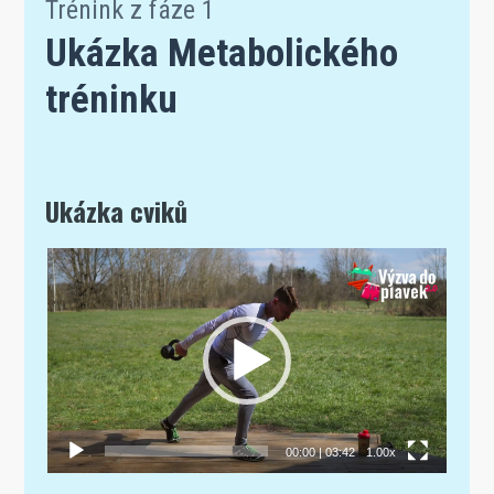
Trénink z fáze 1
Ukázka Metabolického
tréninku
Ukázka cviků
Video
přehrávač
00:00
|
03:42
1.00x