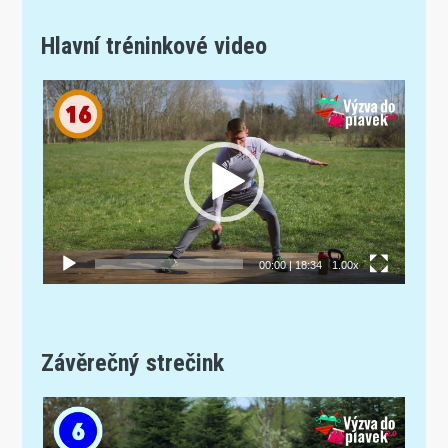
Hlavní tréninkové video
Video
přehrávač
00:00
|
18:34
1.00x
Závěrečný strečink
Video
přehrávač