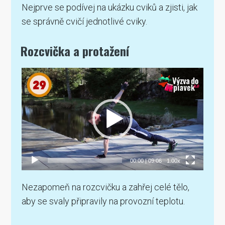
Nejprve se podívej na ukázku cviků a zjisti, jak
se správně cvičí jednotlivé cviky.
Rozcvička a protažení
Video
přehrávač
00:00
|
09:06
1.00x
Nezapomeň na rozcvičku a zahřej celé tělo,
aby se svaly připravily na provozní teplotu.