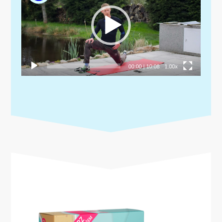
00:00
|
10:08
1.00x