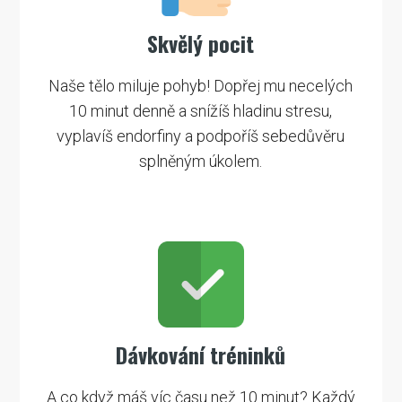
Skvělý pocit
Naše tělo miluje pohyb! Dopřej mu necelých
10 minut denně a snížíš hladinu stresu,
vyplavíš endorfiny a podpoříš sebedůvěru
splněným úkolem.
Dávkování tréninků
A co když máš víc času než 10 minut? Každý