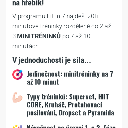
na hřebík!
V programu Fit in 7 najdeš 20ti
minutové tréninky rozdělené do 2 až
3
MINITRÉNINKŮ
po 7 až 10
minutách.
V jednoduchosti je síla...
Jedinečnost: minitréninky na 7
až 10 minut
Typy tréninků: Superset, HIIT
CORE, Kruháč, Protahovací
posilování, Dropset a Pyramida
Náročnost na úrovni 1. a 2. fáze