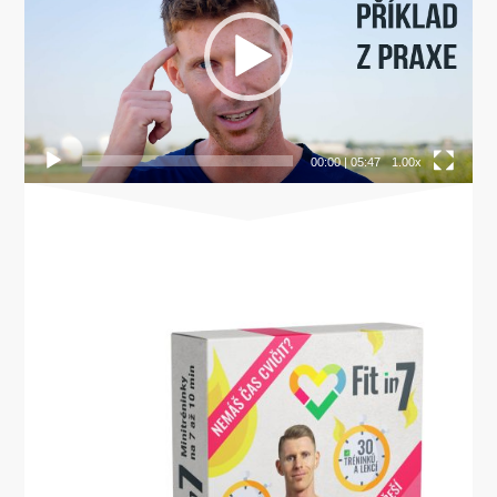
00:00
|
05:47
1.00x