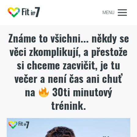
MENU
Známe to všichni... někdy se
věci zkomplikují, a přestože
si chceme zacvičit, je tu
večer a není čas ani chuť
na
30ti minutový
trénink.
Video
přehrávač