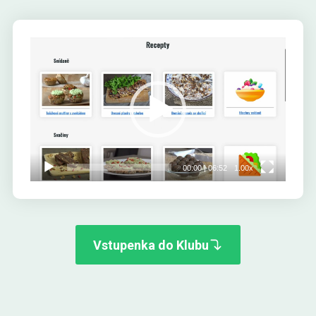
Video
přehrávač
00:00
|
06:52
1.00x
Vstupenka do Klubu