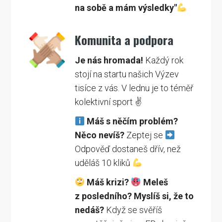
na sobě a mám výsledky"
Komunita a podpora
Je nás hromada!
Každý rok
stojí na startu našich Výzev
tisíce z vás. V lednu je to téměř
kolektivní sport ✌️
Máš s něčím problém?
Něco nevíš?
Zeptej se
Odpověď dostaneš dřív, než
uděláš 10 kliků
Máš krizi?
Meleš
z posledního? Myslíš si, že to
nedáš?
Když se svěříš