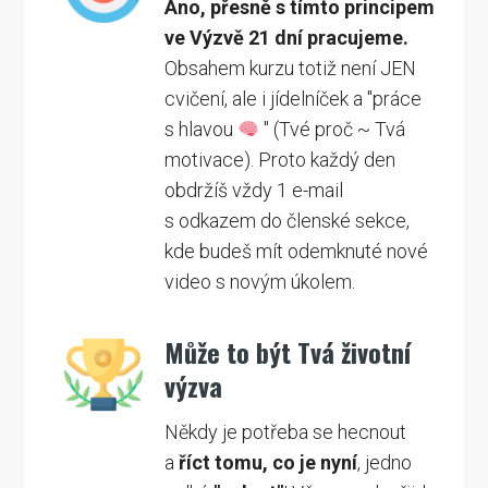
Ano, přesně s tímto principem
ve Výzvě 21 dní pracujeme.
Obsahem kurzu totiž není JEN
cvičení, ale i jídelníček a "práce
s hlavou
" (Tvé proč ~ Tvá
motivace). Proto každý den
obdržíš vždy 1 e-mail
s odkazem do členské sekce,
kde budeš mít odemknuté nové
video s novým úkolem.
Může to být Tvá životní
výzva
Někdy je potřeba se hecnout
a
říct tomu, co je nyní
, jedno