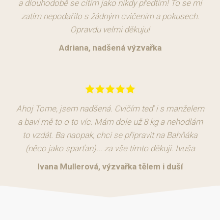
a dlouhodobě se cítím jako nikdy předtím! To se mi
zatím nepodařilo s žádným cvičením a pokusech.
Opravdu velmi děkuju!
Adriana, nadšená výzvařka
Ahoj Tome, jsem nadšená. Cvičím teď i s manželem
a baví mě to o to víc. Mám dole už 8 kg a nehodlám
to vzdát. Ba naopak, chci se připravit na Bahňáka
(něco jako sparťan)... za vše tímto děkuji. Ivuša
Ivana Mullerová, výzvařka tělem i duší