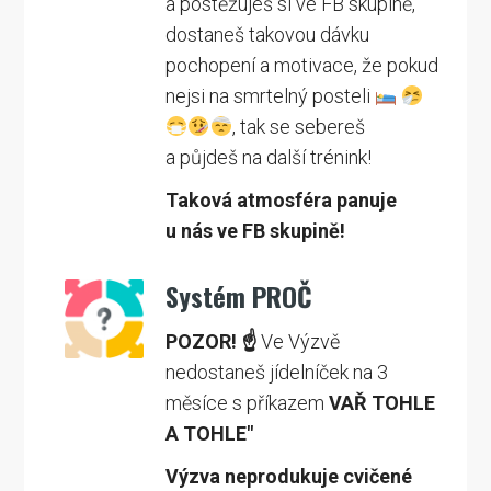
a postěžuješ si ve FB skupině,
dostaneš takovou dávku
pochopení a motivace, že pokud
nejsi na smrtelný posteli
, tak se sebereš
a půjdeš na další trénink!
Taková atmosféra panuje
u nás ve FB skupině!
Systém PROČ
POZOR! ☝️
Ve Výzvě
nedostaneš jídelníček na 3
měsíce s příkazem
VAŘ TOHLE
A TOHLE"
Výzva neprodukuje cvičené