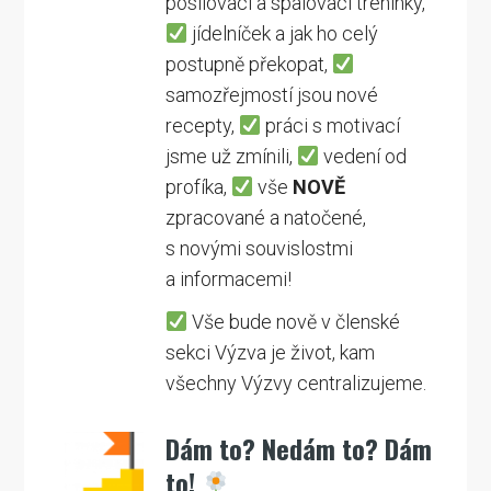
posilovací a spalovací tréninky,
jídelníček a jak ho celý
postupně překopat,
samozřejmostí jsou nové
recepty,
práci s motivací
jsme už zmínili,
vedení od
profíka,
vše
NOVĚ
zpracované a natočené,
s novými souvislostmi
a informacemi!
Vše bude nově v členské
sekci Výzva je život, kam
všechny Výzvy centralizujeme.
Dám to? Nedám to? Dám
to!