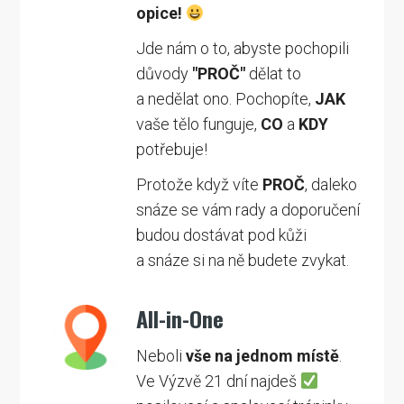
opice!
Jde nám o to, abyste pochopili
důvody
"PROČ"
dělat to
a nedělat ono. Pochopíte,
JAK
vaše tělo funguje,
CO
a
KDY
potřebuje!
Protože když víte
PROČ
, daleko
snáze se vám rady a doporučení
budou dostávat pod kůži
a snáze si na ně budete zvykat.
All-in-One
Neboli
vše na jednom místě
.
Ve Výzvě 21 dní najdeš