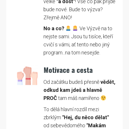
velké
"a dost"
! Vše co pak přijde
bude nové. Bude to výzva?
Zřejmě ANO!
No a co?
Ve Výzvě na to
nejste sami. Jsou tu tisíce, kteří
cvičí s vámi, ať tento nebo jiný
program...na tom nesejde.
Motivace a cesta
Od začátku budeš přesně
vědět,
odkud kam jdeš a hlavně
PROČ
tam máš namířeno
To dělá hlavní rozdíl mezi
zbrklým
"Hej, du něco dělat"
od sebevědomého
"Makám