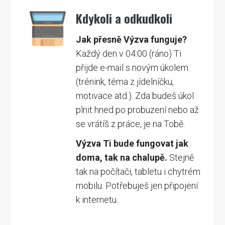
Kdykoli a odkudkoli
Jak přesně Výzva funguje?
Každý den v 04:00 (ráno) Ti
přijde e-mail s novým úkolem
(trénink, téma z jídelníčku,
motivace atd.). Zda budeš úkol
plnit hned po probuzení nebo až
se vrátíš z práce, je na Tobě.
Výzva Ti bude fungovat jak
doma, tak na chalupě.
Stejně
tak na počítači, tabletu i chytrém
mobilu. Potřebuješ jen připojení
k internetu.