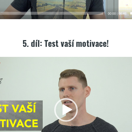
00:00
|
06:46
5. díl: Test vaší motivace!