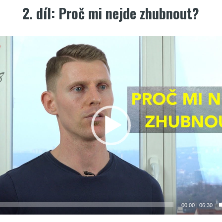
2. díl: Proč mi nejde zhubnout?
00:00
|
06:30