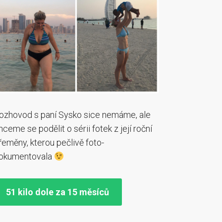
ozhovod s paní Sysko sice nemáme, ale
hceme se podělit o sérii fotek z její roční
řeměny, kterou pečlivě foto-
okumentovala
51 kilo dole za 15 měsíců