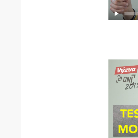
Video
přehrávač