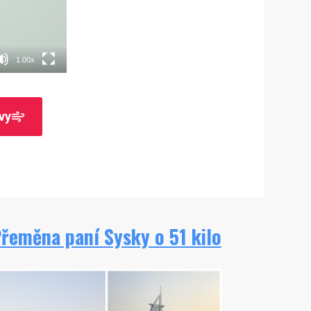
1.00x
vy
řeměna paní Sysky o 51 kilo