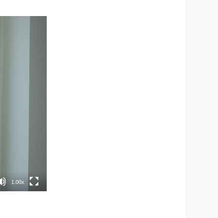
1.00x