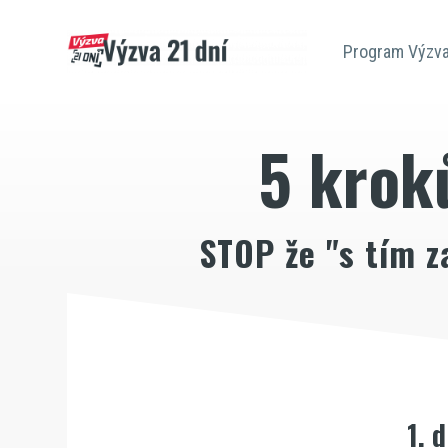
Program Výzva
5 kroků
STOP že "s tím z
1. 