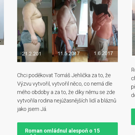
R
Chci poděkovat Tomáš Jehlička za to, že
c
Výzvu vytvořil, vytvořil něco, co nemá dle
p
mého obdoby a za to, že díky němu se zde
d
vytvořila rodina nejúžasnějších lidí a bláznů
jako jsem Já.
Roman omládnul alespoň o 15