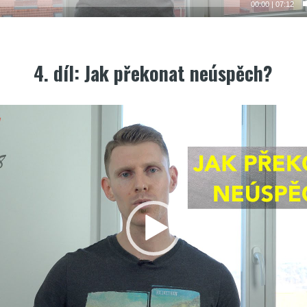
00:00
|
07:12
4. díl: Jak překonat neúspěch?