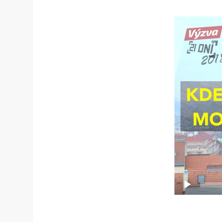
Video
přehrávač