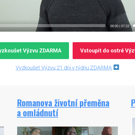
00:00
|
07:22
yzkoušet Výzvu ZDARMA
Vstoupit do ostré Výz
Vyzkoušet Výzvu 21 dní v týdnu ZDARMA
Romanova životní přeměna
P
a omládnutí