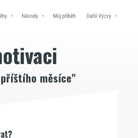
běhy
Návody
Můj příběh
Další Výzvy
motivaci
 příštího měsíce"
vat?