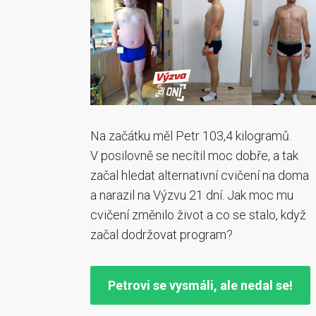
Na začátku měl Petr 103,4 kilogramů.
V posilovně se necítil moc dobře, a tak
začal hledat alternativní cvičení na doma
a narazil na Výzvu 21 dní. Jak moc mu
cvičení změnilo život a co se stalo, když
začal dodržovat program?
Petrovi se vysmáli, ale nedal se!