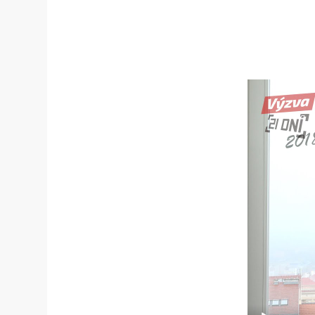
Video
přehrávač