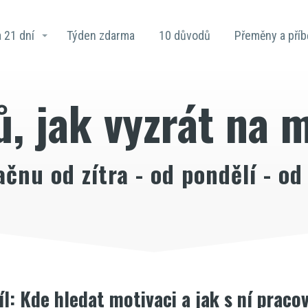
 21 dní
Týden zdarma
10 důvodů
Přeměny a pří
, jak vyzrát na 
ačnu od zítra - od pondělí - od
díl: Kde hledat motivaci a jak s ní praco