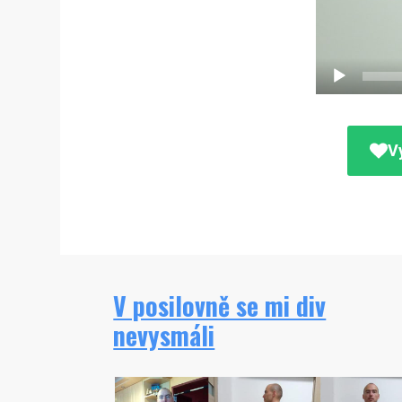
V
V posilovně se mi div
nevysmáli