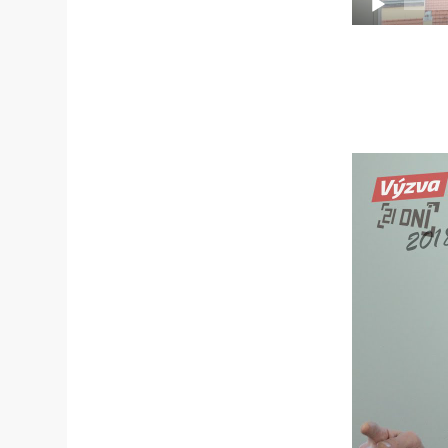
Video
přehrávač