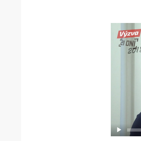
Video
přehrávač