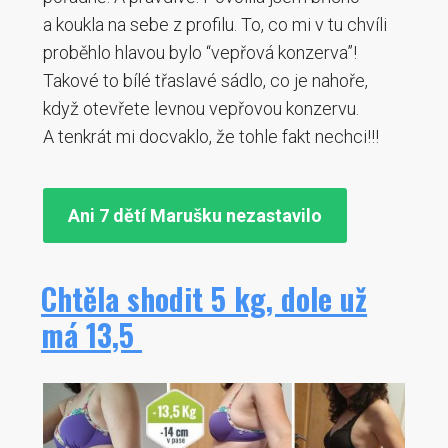
a koukla na sebe z profilu. To, co mi v tu chvíli
proběhlo hlavou bylo “vepřová konzerva”!
Takové to bílé třaslavé sádlo, co je nahoře,
když otevřete levnou vepřovou konzervu.
A tenkrát mi docvaklo, že tohle fakt nechci!!!
Ani 7 dětí Marušku nezastavilo
Chtěla shodit 5 kg, dole už
má 13,5