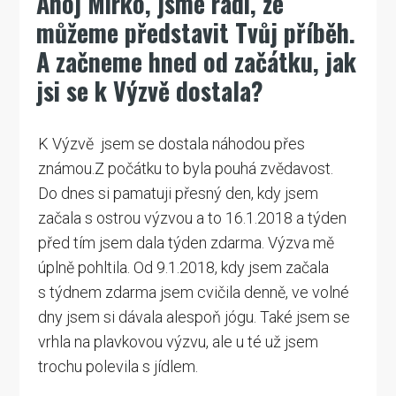
Ahoj Mirko, jsme rádi, že
můžeme představit Tvůj příběh.
A začneme hned od začátku, jak
jsi se k Výzvě dostala?
K Výzvě jsem se dostala náhodou přes
známou.Z počátku to byla pouhá zvědavost.
Do dnes si pamatuji přesný den, kdy jsem
začala s ostrou výzvou a to 16.1.2018 a týden
před tím jsem dala týden zdarma. Výzva mě
úplně pohltila. Od 9.1.2018, kdy jsem začala
s týdnem zdarma jsem cvičila denně, ve volné
dny jsem si dávala alespoň jógu. Také jsem se
vrhla na plavkovou výzvu, ale u té už jsem
trochu polevila s jídlem.