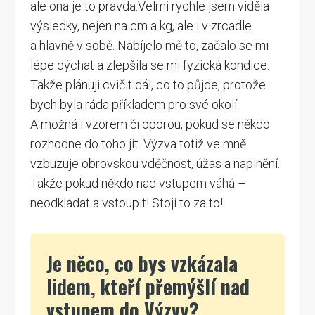
ale ona je to pravda.Velmi rychle jsem viděla
výsledky, nejen na cm a kg, ale i v zrcadle
a hlavně v sobě. Nabíjelo mě to, začalo se mi
lépe dýchat a zlepšila se mi fyzická kondice.
Takže plánuji cvičit dál, co to půjde, protože
bych byla ráda příkladem pro své okolí.
A možná i vzorem či oporou, pokud se někdo
rozhodne do toho jít. Výzva totiž ve mně
vzbuzuje obrovskou vděčnost, úžas a naplnění.
Takže pokud někdo nad vstupem váhá –
neodkládat a vstoupit! Stojí to za to!
Je něco, co bys vzkázala
lidem, kteří přemýšlí nad
vstupem do Výzvy?